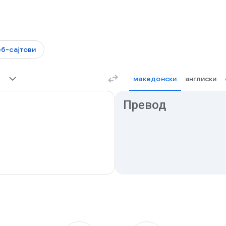
б-сајтови
македонски
англиски
Резултати од преводот
Превод