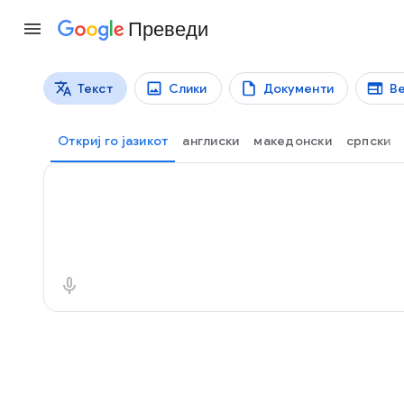
Преведи
Текст
Слики
Документи
Ве
Типови превод
Превод на текст
Откриј го јазикот
англиски
македонски
српски
Изворен текст